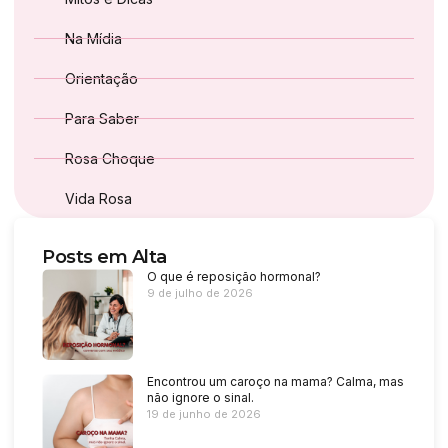
Na Mídia
Orientação
Para Saber
Rosa Choque
Vida Rosa
Posts em Alta
O que é reposição hormonal?
9 de julho de 2026
Encontrou um caroço na mama? Calma, mas
não ignore o sinal.
19 de junho de 2026