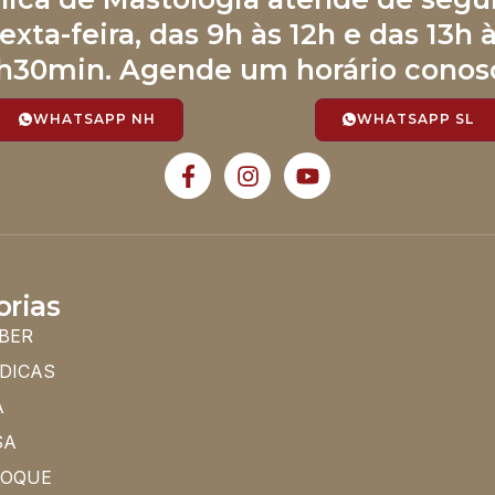
exta-feira, das 9h às 12h e das 13h 
h30min. Agende um horário conos
WHATSAPP NH
WHATSAPP SL
orias
BER
 DICAS
A
SA
HOQUE