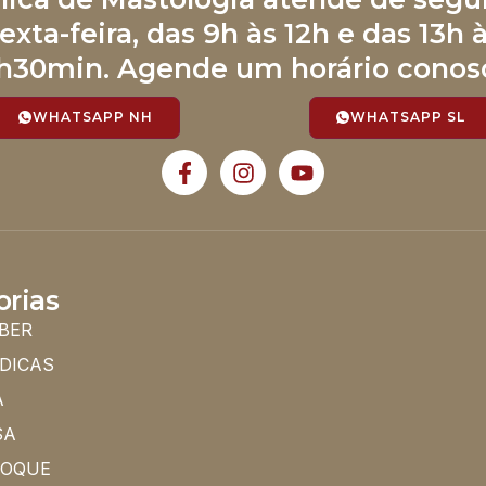
exta-feira, das 9h às 12h e das 13h 
h30min. Agende um horário conos
WHATSAPP NH
WHATSAPP SL
orias
BER
 DICAS
A
SA
HOQUE