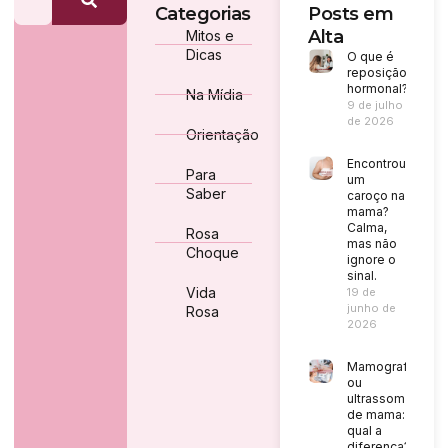
Categorias
Posts em
Alta
Mitos e
Dicas
O que é
reposição
hormonal?
Na Mídia
9 de julho
de 2026
Orientação
Encontrou
Para
um
Saber
caroço na
mama?
Calma,
Rosa
mas não
Choque
ignore o
sinal.
Vida
19 de
junho de
Rosa
2026
Mamografia
ou
ultrassom
de mama:
qual a
diferença?