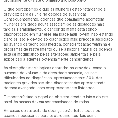
propriamente dita até o primeiro ano pós-parto.
O que percebemos é que as mulheres estão retardando a
gravidez para as 3ª e 4a década de suas vidas.
Consequentemente, doenças que comumente acometem
mulheres em idade adulta associam-se às gestações mais
tardias. Paralelamente, o câncer de mama está sendo
diagnosticado em mulheres em idade mais jovem, não estando
claro se isso é devido ao diagnóstico mais precoce associado
ao avanço da tecnologia médica, conscientização feminina e
programas de rastreamento ou se a história natural da doença
está se modificando pelas alterações ambientais e pela
exposição a agentes potencialmente cancerígenos.
As alterações morfológicas ocorridas na gravidez, como o
aumento de volume e da densidade mamária, causam
dificuldades no diagnóstico. Aproximadamente 80% das
pacientes grávidas tem sido diagnosticadas apresentando
doença avançada, com comprometimento linfonodal.
É importantíssimo o papel do obstetra desde o início do pré-
natal. As mamas devem ser examinadas de rotina.
Em casos de suspeita de doença serão feitos todos os
exames necessários para esclarecimentos, tais como