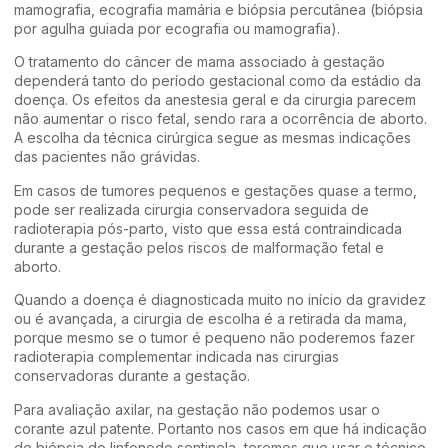
mamografia, ecografia mamária e biópsia percutânea (biópsia
por agulha guiada por ecografia ou mamografia).
O tratamento do câncer de mama associado à gestação
dependerá tanto do período gestacional como da estádio da
doença. Os efeitos da anestesia geral e da cirurgia parecem
não aumentar o risco fetal, sendo rara a ocorrência de aborto.
A escolha da técnica cirúrgica segue as mesmas indicações
das pacientes não grávidas.
Em casos de tumores pequenos e gestações quase a termo,
pode ser realizada cirurgia conservadora seguida de
radioterapia pós-parto, visto que essa está contraindicada
durante a gestação pelos riscos de malformação fetal e
aborto.
Quando a doença é diagnosticada muito no início da gravidez
ou é avançada, a cirurgia de escolha é a retirada da mama,
porque mesmo se o tumor é pequeno não poderemos fazer
radioterapia complementar indicada nas cirurgias
conservadoras durante a gestação.
Para avaliação axilar, na gestação não podemos usar o
corante azul patente. Portanto nos casos em que há indicação
de biópsia do linfonodo sentinela, teremos que usar o técnico