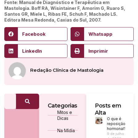
Fonte: Manual de Diagnóstico e Terapêutica em
Mastologia. Boff RA, Wisintainer F, Amorim G, Ruaro S,
Santos GR, Miele L, Ribas FE, Schuh F, Machado LS.
Editora Mesa Redonda, Caxias do Sul, 2007.
Facebook
Whatsapp
LinkedIn
Imprimir
Redação Clínica de Mastologia
Categorias
Posts em
Alta
Mitos e
Dicas
O que é
reposição
hormonal?
Na Mídia
9 de julho