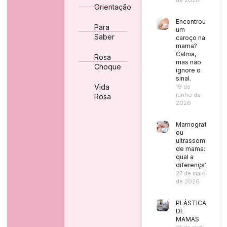
Orientação
Encontrou
Para
um
Saber
caroço na
mama?
Calma,
Rosa
mas não
Choque
ignore o
sinal.
Vida
19 de
junho de
Rosa
2026
Mamografia
ou
ultrassom
de mama:
qual a
diferença?
27 de maio
de 2026
PLÁSTICA
DE
MAMAS