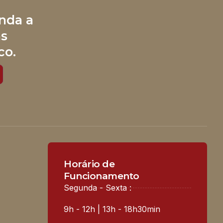
nda a
às
co.
Horário de
Funcionamento
Segunda - Sexta :
9h - 12h | 13h - 18h30min