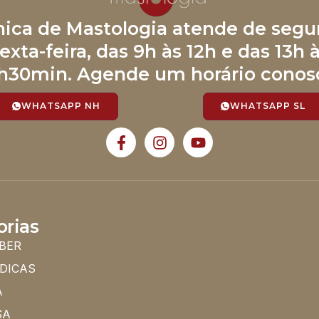
ínica de Mastologia atende de segu
exta-feira, das 9h às 12h e das 13h 
h30min. Agende um horário conos
WHATSAPP NH
WHATSAPP SL
orias
BER
 DICAS
A
SA