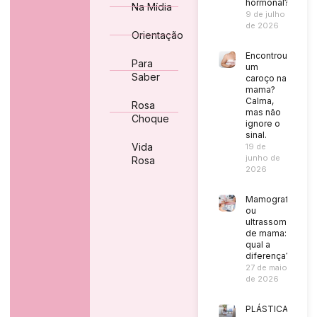
hormonal?
Na Mídia
9 de julho
de 2026
Orientação
Encontrou
Para
um
Saber
caroço na
mama?
Calma,
Rosa
mas não
Choque
ignore o
sinal.
Vida
19 de
junho de
Rosa
2026
Mamografia
ou
ultrassom
de mama:
qual a
diferença?
27 de maio
de 2026
PLÁSTICA